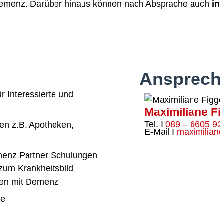
Demenz. Darüber hinaus können nach Absprache auch
i
Ansprech
r Interessierte und
Maximiliane F
Tel. I
089 – 6605 9
en z.B. Apotheken,
E-Mail I
maximilia
menz Partner Schulungen
zum Krankheitsbild
en mit Demenz
he