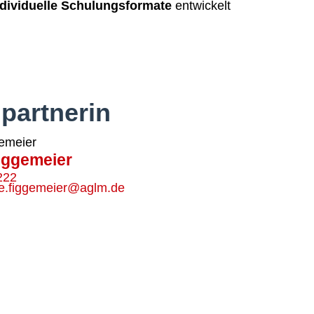
ndividuelle Schulungsformate
entwickelt
partnerin
iggemeier
222
ne.figgemeier@aglm.de